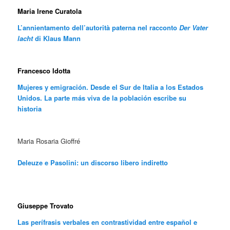
Maria Irene Curatola
L’annientamento dell’autorità paterna nel racconto
Der Vater
lacht
di Klaus Mann
Francesco Idotta
Mujeres y emigración. Desde el Sur de Italia a los Estados
Unidos. La parte más viva de la población escribe su
historia
Maria Rosaria Gioffré
Deleuze e Pasolini: un discorso libero indiretto
Giuseppe Trovato
Las perífrasis verbales en contrastividad entre español e