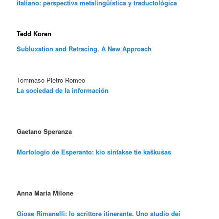
italiano: perspectiva metalingüística y traductológica
Tedd Koren
Subluxation and Retracing. A New Approach
Tommaso Pietro Romeo
La sociedad de la información
Gaetano Speranza
Morfologio de Esperanto: kio sintakse tie kaŝkuŝas
Anna Maria Milone
Giose Rimanelli: lo scrittore itinerante. Uno studio dei