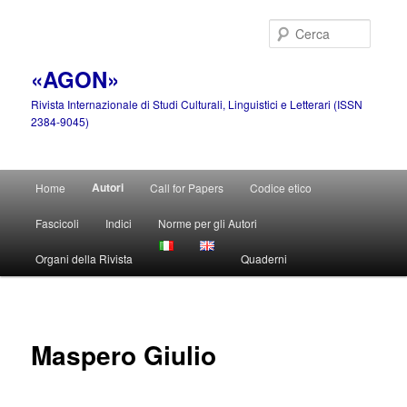
Vai
al
Cerca
contenuto
principale
«AGON»
Rivista Internazionale di Studi Culturali, Linguistici e Letterari (ISSN
2384-9045)
Menu
Autori
Home
Call for Papers
Codice etico
principale
Fascicoli
Indici
Norme per gli Autori
Organi della Rivista
Quaderni
Maspero Giulio