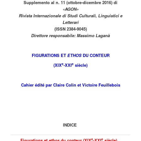
Supplemento al n. 11 (ottobre-dicembre 2016) di
«AGON»
Rivista Internazionale di Studi Culturali, Linguistici e
Letterari
(ISSN 2384-9045)
Direttore responsabile: Massimo Laganà
FIGURATIONS ET
ETHOS
DU CONTEUR
e
e
(XIX
-XXI
siècle)
Cahier édité par
Claire Colin
et
Victoire Feuillebois
INDICE
e
e
Figurations et
ethos
du conteur (XIX
-XXI
siècle)