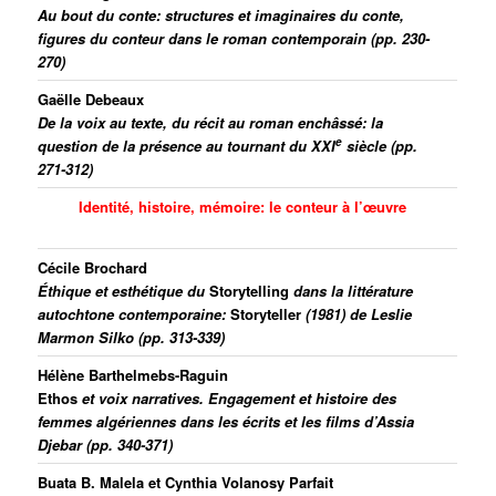
Au bout du conte: structures et imaginaires du conte,
figures du conteur dans le roman contemporain (pp. 230-
270)
Gaëlle Debeaux
De la voix au texte, du récit au roman enchâ
ssé: la
e
question de la présence au tournant du XXI
siècle (pp.
271-312)
Identité, histoire, mémoire: le conteur à l’œuvre
Cécile Brochard
É
thique et esthétique du
Storytelling
dans la littérature
autochtone contemporaine:
Storyteller
(1981) de
Leslie
Marmon Silko (pp. 313-339)
Hélène Barthelmebs-Raguin
Ethos
et voix narratives. Engagement et histoire des
femmes algériennes dans les écrits et les films d’Assia
Djebar (pp. 340-371)
Buata B. Malela
et
Cynthia Volanosy Parfait