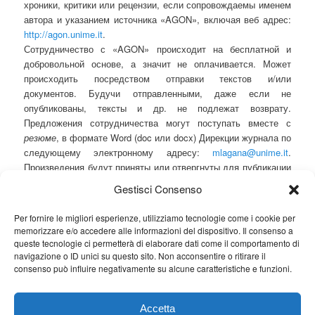
хроники, критики или рецензии, если сопровождаемы именем
автора и указанием источника «AGON», включая веб адрес:
http://agon.unime.it
.
Сотрудничество с «AGON» происходит на бесплатной и
добровольной основе, а значит не оплачивается. Может
происходить посредством отправки текстов и/или
документов. Будучи отправленными, даже если не
опубликованы, тексты и др. не подлежат возврату.
Предложения сотрудничества могут поступать вместе с
резюме
, в формате Word (doc или docx) Дирекции журнала по
следующему электронному адресу:
mlagana@unime.it
.
Произведения будут приняты или отвергнуты для публикации
по неопровержимой оценке научной Дирекции, которая
Gestisci Consenso
основана на равнозначной проверке совета Научного
Коммитета и анонимных экспертов. Принятые статьи будут
Per fornire le migliori esperienze, utilizziamo tecnologie come i cookie per
выложены в сеть в Журнале.
memorizzare e/o accedere alle informazioni del dispositivo. Il consenso a
Copyright © – Все Права Защищены
queste tecnologie ci permetterà di elaborare dati come il comportamento di
navigazione o ID unici su questo sito. Non acconsentire o ritirare il
consenso può influire negativamente su alcune caratteristiche e funzioni.
Cerca
Cerca
Accetta