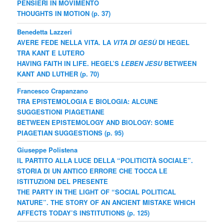
PENSIERI IN MOVIMENTO
T
HOUGHTS IN MOTION
(
p. 37)
Benedetta Lazzeri
AVERE FEDE NELLA VITA. LA
VITA DI GESÙ
DI HEGEL
TRA KANT E LUTERO
H
AVING FAITH IN LIFE. HEGEL’S
LEBEN JESU
BETWEEN
KANT AND LUTHER (p. 70)
Francesco Crapanzano
TRA EPISTEMOLOGIA E BIOLOGIA: ALCUNE
SUGGESTIONI PIAGETIANE
B
ETWEEN EPISTEMOLOGY AND BIOLOGY:
SOME
PIAGETIAN SUGGESTIONS
(p. 95)
Giuseppe Polistena
IL PARTITO ALLA LUCE DELLA “POLITICITÀ SOCIALE”.
STORIA DI UN ANTICO ERRORE CHE TOCCA LE
ISTITUZIONI DEL PRESENTE
T
HE PARTY IN THE LIGHT OF “SOCIAL POLITICAL
NATURE”. THE STORY OF AN ANCIENT MISTAKE WHICH
AFFECTS TODAY’S INSTITUTIONS (p. 125)