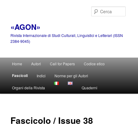
Vai
al
Cerca
contenuto
principale
«AGON»
Rivista Internazionale di Studi Culturali, Linguistici e Letterari (ISSN
2384-9045)
Menu
Home
Autori
Call for Papers
Codice etico
principale
Fascicoli
Indici
Norme per gli Autori
Organi della Rivista
Quaderni
Fascicolo / Issue 38