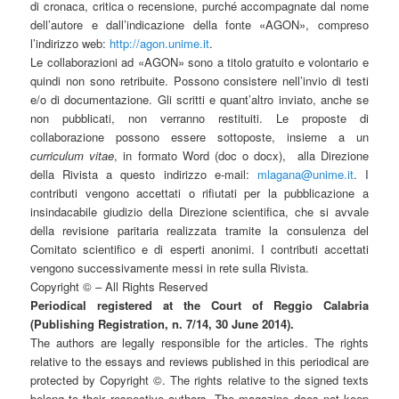
di cronaca, critica o recensione, purché accompagnate dal nome
dell’autore e dall’indicazione della fonte «AGON», compreso
l’indirizzo web:
http://agon.unime.it
.
Le collaborazioni ad «AGON» sono a titolo gratuito e volontario e
quindi non sono retribuite. Possono consistere nell’invio di testi
e/o di documentazione. Gli scritti e quant’altro inviato, anche se
non pubblicati, non verranno restituiti. Le proposte di
collaborazione possono essere sottoposte, insieme a un
curriculum vitae
, in formato Word (doc o docx),
alla Direzione
della Rivista a questo indirizzo e-mail:
mlagana@unime.it
. I
contributi vengono accettati o rifiutati per la pubblicazione a
insindacabile giudizio della Direzione scientifica, che si avvale
della revisione paritaria realizzata tramite la consulenza del
Comitato scientifico e di esperti anonimi. I contributi accettati
vengono successivamente messi in rete sulla Rivista.
Copyright © – All Rights Reserved
Periodical registered at the Court of Reggio Calabria
(Publishing Registration, n. 7/14, 30 June 2014).
The authors are legally responsible for the articles. The rights
relative to the essays and reviews published in this periodical are
protected by Copyright ©. The rights relative to the signed texts
belong to their respective authors. The magazine does not keep