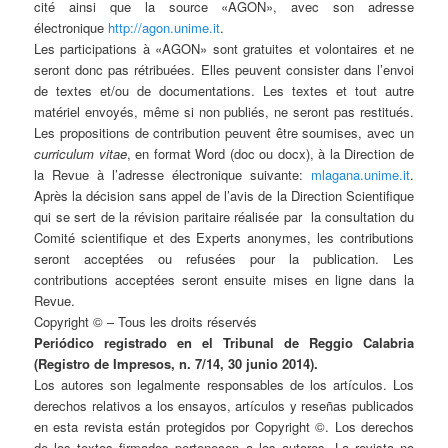
cité ainsi que la source «AGON», avec son adresse
électronique
http://agon.unime.it
.
Les participations à «AGON» sont gratuites et volontaires et ne
seront donc pas rétribuées. Elles peuvent consister dans l’envoi
de textes et/ou de documentations. Les textes et tout autre
matériel envoyés, même si non publiés, ne seront pas restitués.
Les propositions de contribution peuvent être soumises, avec un
curriculum vitae
, en format Word (doc ou docx), à la Direction de
la Revue à l’adresse électronique suivante:
mlagana.unime.it
.
Après la décision sans appel de l’avis de la Direction Scientifique
qui se sert de la révision paritaire réalisée par la consultation du
Comité scientifique et des Experts anonymes, les contributions
seront acceptées ou refusées pour la publication. Les
contributions acceptées seront ensuite mises en ligne dans la
Revue.
Copyright © – Tous les droits réservés
Periódico registrado en el Tribunal de Reggio Calabria
(Registro de Impresos, n. 7/14, 30 junio 2014).
Los autores son legalmente responsables de los artículos. Los
derechos relativos a los ensayos, artículos y reseñas publicados
en esta revista están protegidos por Copyright ©. Los derechos
de los textos firmados pertenecen a los autores. La revista no