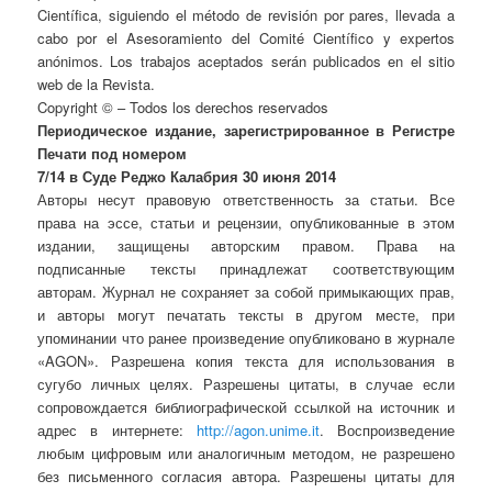
Científica, siguiendo el método de revisión por pares, llevada a
cabo por el Asesoramiento del Comité Científico y expertos
anónimos. Los trabajos aceptados serán publicados en el sitio
web de la Revista.
Copyright © – Todos los derechos reservados
Периодическое издание, зарегистрированное в Регистре
Печати под номером
7/14 в Суде Реджо Калабрия 30 июня 2014
Авторы несут правовую ответственность за статьи. Все
права на эссе, статьи и рецензии, опубликованные в этом
издании, защищены авторским правом. Права на
подписанные тексты принадлежат соответствующим
авторам. Журнал не сохраняет за собой примыкающих прав,
и авторы могут печатать тексты в другом месте, при
упоминании что ранее произведение опубликовано в журнале
«AGON». Разрешена копия текста для использования в
сугубо личных целях. Разрешены цитаты, в случае если
сопровождается библиографической ссылкой на источник и
адрес в интернете:
http://agon.unime.it
. Воспроизведение
любым цифровым или аналогичным методом, не разрешено
без письменного согласия автора. Разрешены цитаты для