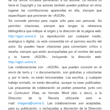
tiene el Copyright y los autores también pueden publicar en otros
lugares las contribuciones aparecidas en ella, siempre que
especifiquen que provienen de «AGON».
Se concede permiso para copiar sólo para uso personal. Se
permiten citaciones, siempre que tengan la referencia
bibliográfica que indique el origen y la dirección de la página web:
http://agon.unime.it
. La reproducción por cualquier medio,
analógica o digital, no está consentida sin el permiso escrito del
autor. Se pueden hacer citaciones para comentario crítico o
reseña, siempre que estén acompañadas por el nombre del autor
y la fuente «AGON», incluyendo la dirección web:
http://agon.unime.it
.
Las colaboraciones con
«AGON», que pueden consistir en el
envío de texto y / o documentación, son gratuitas y voluntarias
y, por lo tanto, no serán remuneradas. Los escritos, y cualquier
trabajo enviado, no serán devueltos, aunque no sean publicados.
Las propuestas de colaboración se podrán presentar, junto con
un
Curriculum Vitae
, en formato Word (doc o docx), a la
Dirección de la Revista utilizando este e-
mail:
mlagana@unime.it
. Las colaboraciones son aceptadas,
para su publicación, o rechazadas a discreción de la Dirección