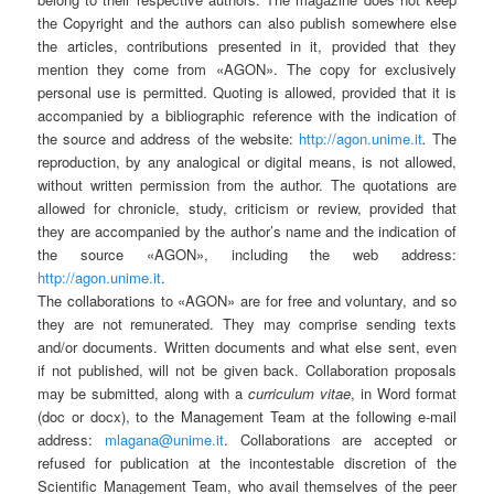
the Copyright and the authors can also publish somewhere else
the articles, contributions presented in it, provided that they
mention they come from «AGON». The copy for exclusively
personal use is permitted. Quoting is allowed, provided that it is
accompanied by a bibliographic reference with the indication of
the source and address of the website:
http://agon.unime.it
.
The
reproduction, by any analogical or digital means, is not allowed,
without written permission from the author. The quotations are
allowed for chronicle, study, criticism or review, provided that
they are accompanied by the author’s name and the indication of
the source
«AGON», including the web address:
http://agon.unime.it
.
The collaborations to «AGON» are for free and voluntary, and so
they are not remunerated. They may comprise sending texts
and/or documents. Written documents and what else sent, even
if not published, will not be given back. Collaboration proposals
may be submitted, along with a
curriculum vitae
, in Word format
(doc or docx), to the Management Team at the following e-mail
address:
mlagana@unime.it
. Collaborations are accepted or
refused for publication at the incontestable discretion of the
Scientific Management Team, who avail themselves of the peer