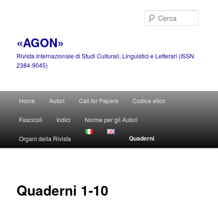
Vai
al
Cerca
contenuto
principale
«AGON»
Rivista Internazionale di Studi Culturali, Linguistici e Letterari (ISSN
2384-9045)
Menu
Home
Autori
Call for Papers
Codice etico
principale
Fascicoli
Indici
Norme per gli Autori
Quaderni
Organi della Rivista
Quaderni 1-10