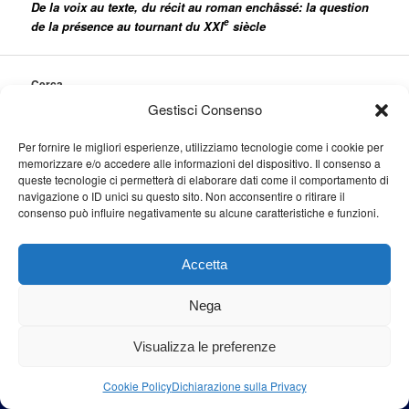
De la voix au texte, du récit au roman enchâ
ssé: la question
e
de la présence au tournant du XXI
siècle
Cerca
Cerca
Gestisci Consenso
Per fornire le migliori esperienze, utilizziamo tecnologie come i cookie per
memorizzare e/o accedere alle informazioni del dispositivo. Il consenso a
queste tecnologie ci permetterà di elaborare dati come il comportamento di
navigazione o ID unici su questo sito. Non acconsentire o ritirare il
Proudly powered by WordPress
consenso può influire negativamente su alcune caratteristiche e funzioni.
Accetta
Nega
Visualizza le preferenze
Cookie Policy
Dichiarazione sulla Privacy