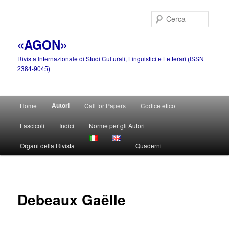
Vai
al
Cerca
contenuto
principale
«AGON»
Rivista Internazionale di Studi Culturali, Linguistici e Letterari (ISSN
2384-9045)
Menu
Autori
Home
Call for Papers
Codice etico
principale
Fascicoli
Indici
Norme per gli Autori
Organi della Rivista
Quaderni
Debeaux Gaëlle