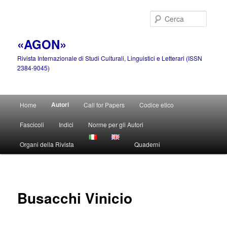
Vai
al
Cerca
contenuto
principale
«AGON»
Rivista Internazionale di Studi Culturali, Linguistici e Letterari (ISSN
2384-9045)
Menu
Autori
Home
Call for Papers
Codice etico
principale
Fascicoli
Indici
Norme per gli Autori
Organi della Rivista
Quaderni
Busacchi Vinicio