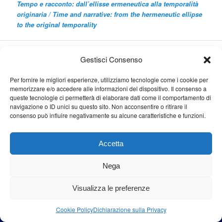
Tempo e racconto: dall’ellisse ermeneutica alla temporalità
originaria /
Time and narrative: from the hermeneutic ellipse
to the original temporality
Cerca
Gestisci Consenso
Cerca
Per fornire le migliori esperienze, utilizziamo tecnologie come i cookie per
memorizzare e/o accedere alle informazioni del dispositivo. Il consenso a
queste tecnologie ci permetterà di elaborare dati come il comportamento di
navigazione o ID unici su questo sito. Non acconsentire o ritirare il
consenso può influire negativamente su alcune caratteristiche e funzioni.
Proudly powered by WordPress
Accetta
Nega
Visualizza le preferenze
Cookie Policy
Dichiarazione sulla Privacy