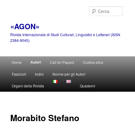
Vai
al
Cerca
contenuto
principale
«AGON»
Rivista Internazionale di Studi Culturali, Linguistici e Letterari (ISSN
2384-9045)
Menu
Autori
Home
Call for Papers
Codice etico
principale
Fascicoli
Indici
Norme per gli Autori
Organi della Rivista
Quaderni
Morabito Stefano