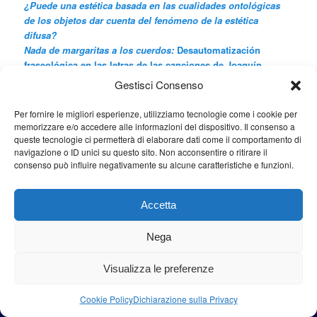
¿Puede una estética basada en las cualidades ontológicas
de los objetos dar cuenta del fenómeno de la estética
difusa?
Nada de margaritas a los cuerdos:
Desautomatización
fraseológica en las letras de las canciones de Joaquín
Sabina
Gestisci Consenso
Nada de margaritas a los cuerdos:
Phraseological
deautomatisation in the lyrics of Joaquín Sabina’s songs
Per fornire le migliori esperienze, utilizziamo tecnologie come i cookie per
memorizzare e/o accedere alle informazioni del dispositivo. Il consenso a
queste tecnologie ci permetterà di elaborare dati come il comportamento di
navigazione o ID unici su questo sito. Non acconsentire o ritirare il
Cerca
consenso può influire negativamente su alcune caratteristiche e funzioni.
Cerca
Accetta
Nega
Proudly powered by WordPress
Visualizza le preferenze
Cookie Policy
Dichiarazione sulla Privacy