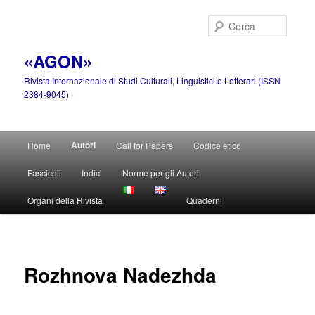
Vai
al
Cerca
contenuto
principale
«AGON»
Rivista Internazionale di Studi Culturali, Linguistici e Letterari (ISSN
2384-9045)
Menu
Autori
Home
Call for Papers
Codice etico
principale
Fascicoli
Indici
Norme per gli Autori
Organi della Rivista
Quaderni
Rozhnova Nadezhda