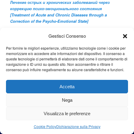
Лечение острых
и хронических заболеваний через
коррекцию психо-эмоционального состояния
[Treatment of Acute and Chronic Diseases through a
Correction of the Psycho-Emotional State]
Gestisci Consenso
Cerca
Cerca
Per fornire le migliori esperienze, utilizziamo tecnologie come i cookie per
memorizzare e/o accedere alle informazioni del dispositivo. Il consenso a
queste tecnologie ci permetterà di elaborare dati come il comportamento di
navigazione o ID unici su questo sito. Non acconsentire o ritirare il
consenso può influire negativamente su alcune caratteristiche e funzioni.
Proudly powered by WordPress
Accetta
Nega
Visualizza le preferenze
Cookie Policy
Dichiarazione sulla Privacy